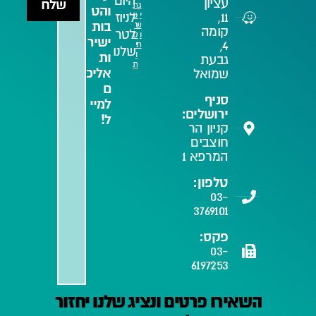
היום
עציון
שלח
ג
ת
והט
11,
לניוז
י
פ
בות
ש
ר
קומה
לטר
ו
ט
ישיר
4,
ת
י
שלנו
ו
ות
גבעת
ת
אליכ
שמואל
ם
סניף
למיי
ירושלים:
ל!
קניון הר
חוצבים
המרפא 1
טלפון:
03-
3769101
פקס:
03-
6197253
השאירו פרטים ונציג שלנו יחזור