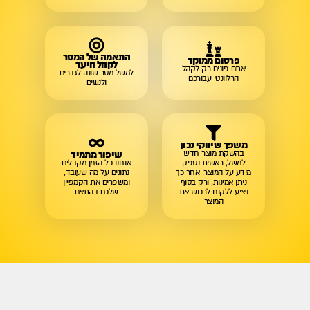
התאמה של המסר
פרסום ממוקד
לקהל היעד
אתם פונים רק לקהל
למשל מסר שונה לגברים
הרלוונטי עבורכם
ולנשים
משפך שיווקי נכון
בהשקת מוצר חדש
שיפור מתמיד
למשל, ראשית נספק
אנחנו כל הזמן מקבלים
מידע על המוצר, אחר כך
נתונים על מה שעובד,
ניתן אמינות, ורק בסוף
ומשפרים את הקמפיין
נציע ללקוח לרכוש את
שלכם בהתאם
המוצר