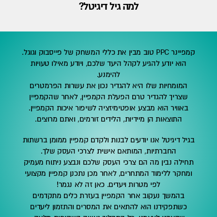
למה גיל דיגיטל?
קמפיינר PPC טוב מבין את כללי המשחק של פייסבוק וגוגל.
הוא יודע להגיע לקהל היעד שלכם, ויודע מאילו טעויות
להימנע.
המומחיות שלו היא להגדיר נכון את עשרות הפרמטרים
שצריך להגדיר טרם הפעלת הקמפיין, לאחר שהקמפיין
באוויר הוא מבצע אופטימיזציה לשיפור איכות הקמפיין.
התוצאות הן מיידיות, הלידים זורמים, ואתם מרוצים.
בגיל דיגיטל אנו יודעים לבנות ולקדם קמפיין ממומן ברשתות
החברתיות, המותאם אישית לצרכי העסק שלך.
תחילה נבין מה הם צרכי העסק שלכם ונבצע ניתוח מעמיק
ומחקר ללימוד המתחרים, לאחר מכן נתכנן קמפיין מקצועי
לפי מטרות ויעדים. כאן זה לא נגמר!
בהמשך נעקוב אחר הקמפיין בעזרת כלים מתקדמים
כשתפקידנו הוא להתאים את המסרים והתזמון ליעדים