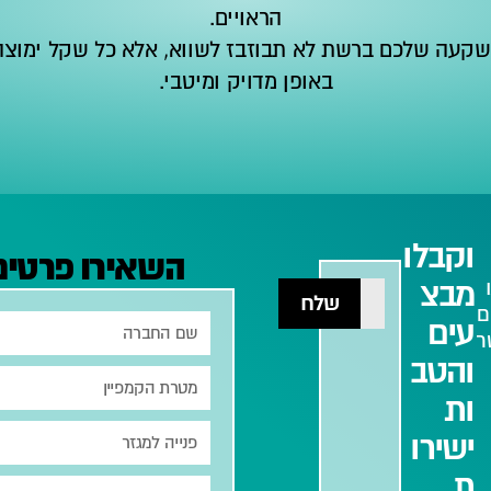
הראויים.
שקעה שלכם ברשת לא תבוזבז לשווא, אלא כל שקל ימוצה ו
באופן מדויק ומיטבי.
וקבלו
השאירו פרטים 
מבצ
שלח
ם
עים
ר
והטב
ות
ישירו
ת