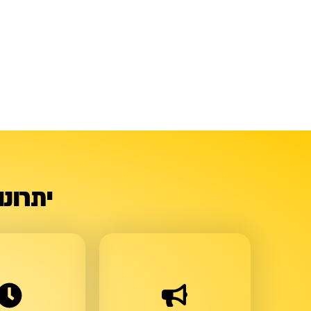
יתרונ