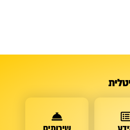
טלית
דע
שירותים