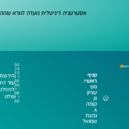
אסטרטגיה דיגיטלית נועדה לוודא שהה
ה
מ
צ
ד
ה
ינ
סניף
הירשמו
ר
יו
ראשי:
ת
ת
עוד היו
נג
פ
גוש
לניוזלט
י
ר
עציון
ש
ט
שלנו
ו
יו
11,
ת
ת
קומה
4,
גבעת
שמואל